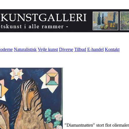
oderne
Naturalistisk
Vejle kunst
Diverse
Tilbud
E-handel
Kontakt
"Diamantnatten" stort flot oliemale