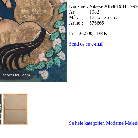
Kunstner:
Vibeke Alfelt 1934-1999
År:
1982
Mål:
175 x 135 cm.
Artno.:
576665
Pris:
26.500
,-
DKK
Send os en e-mail
useover for Zoom
Se hele kategorien Moderne Maleri