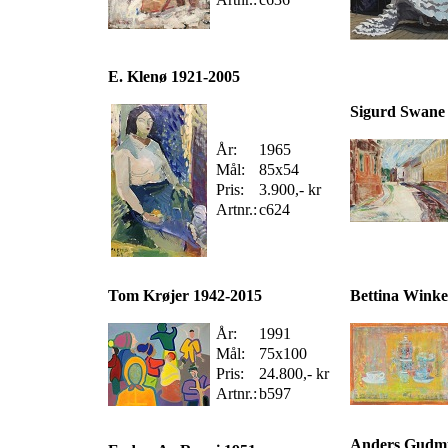
E. Klenø 1921-2005
Sigurd Swane
År:
1965
Mål:
85x54
Pris:
3.900,- kr
Artnr.:
c624
Tom Krøjer 1942-2015
Bettina Wink
År:
1991
Mål:
75x100
Pris:
24.800,- kr
Artnr.:
b597
Anders Gudmu