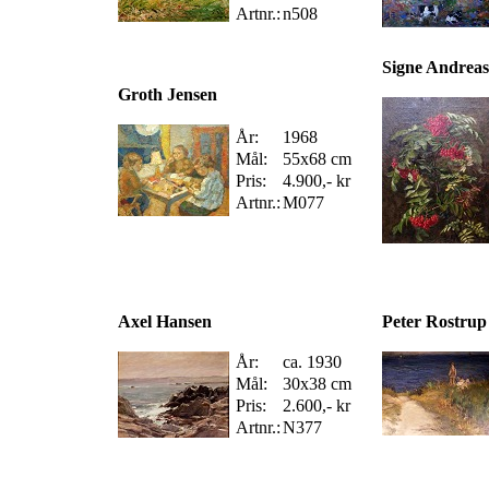
Artnr.:
n508
Signe Andrea
Groth Jensen
År:
1968
Mål:
55x68 cm
Pris:
4.900,- kr
Artnr.:
M077
Axel Hansen
Peter Rostrup
År:
ca. 1930
Mål:
30x38 cm
Pris:
2.600,- kr
Artnr.:
N377