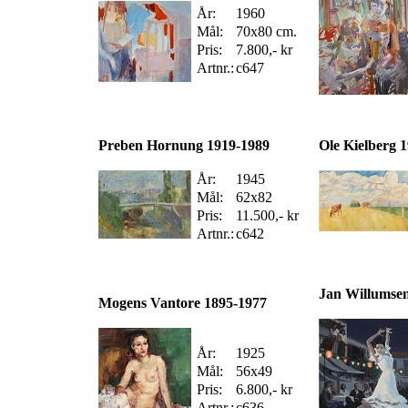
År:
1960
Mål:
70x80 cm.
Pris:
7.800,- kr
Artnr.:
c647
Preben Hornung 1919-1989
Ole Kielberg 
År:
1945
Mål:
62x82
Pris:
11.500,- kr
Artnr.:
c642
Jan Willumse
Mogens Vantore 1895-1977
År:
1925
Mål:
56x49
Pris:
6.800,- kr
Artnr.:
c636