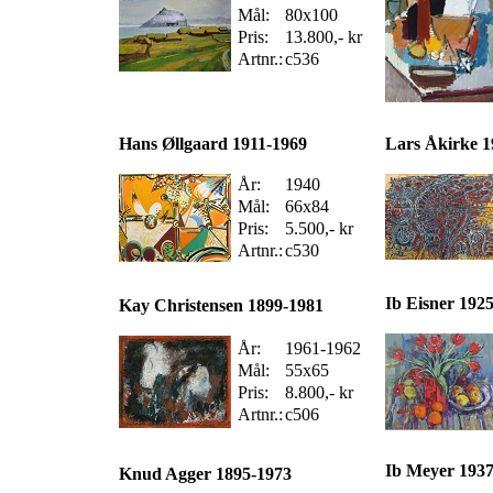
Mål:
80x100
Pris:
13.800,- kr
Artnr.:
c536
Hans Øllgaard 1911-1969
Lars Åkirke 1
År:
1940
Mål:
66x84
Pris:
5.500,- kr
Artnr.:
c530
Ib Eisner 192
Kay Christensen 1899-1981
År:
1961-1962
Mål:
55x65
Pris:
8.800,- kr
Artnr.:
c506
Ib Meyer 193
Knud Agger 1895-1973