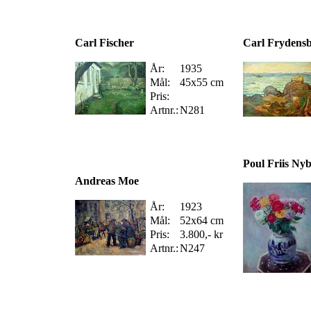
Carl Fischer
Carl Frydens
År:
1935
Mål:
45x55 cm
Pris:
Artnr.:
N281
Poul Friis Ny
Andreas Moe
År:
1923
Mål:
52x64 cm
Pris:
3.800,- kr
Artnr.:
N247