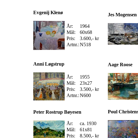
Evgenij Klenø
Jes Mogensen
År:
1964
Mål:
60x68
Pris:
3.600,- kr
Artnr.:
N518
Anni Løgstrup
Aage Roose
År:
1955
Mål:
23x27
Pris:
3.500,- kr
Artnr.:
N600
Poul Christen
Peter Rostrup Bøyesen
År:
ca. 1930
Mål:
61x81
Pris:
8.500,- kr