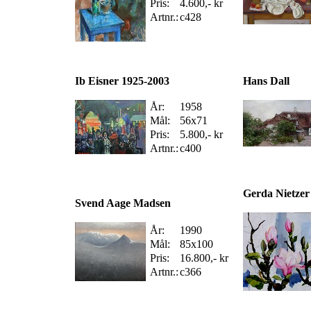
Pris:
4.600,- kr
Artnr.:
c428
Ib Eisner 1925-2003
Hans Dall
År:
1958
Mål:
56x71
Pris:
5.800,- kr
Artnr.:
c400
Gerda Nietzer
Svend Aage Madsen
År:
1990
Mål:
85x100
Pris:
16.800,- kr
Artnr.:
c366