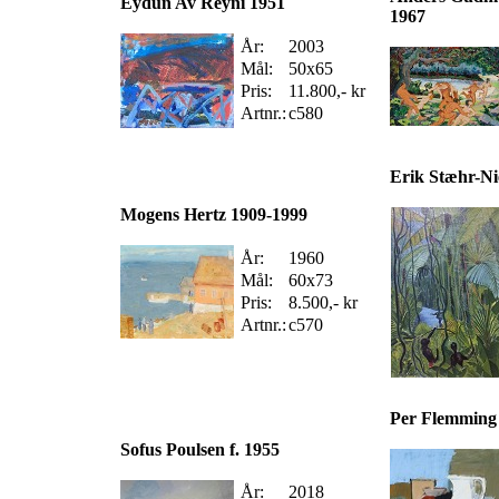
Eydun Av Reyni 1951
1967
År:
2003
Mål:
50x65
Pris:
11.800,- kr
Artnr.:
c580
Erik Stæhr-Ni
Mogens Hertz 1909-1999
År:
1960
Mål:
60x73
Pris:
8.500,- kr
Artnr.:
c570
Per Flemming
Sofus Poulsen f. 1955
År:
2018