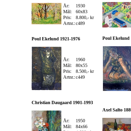
År:
1930
Mål:
60x83
Pris:
8.800,- kr
Artnr.:
c489
Poul Ekelund
Poul Ekelund 1921-1976
År:
1960
Mål:
80x55
Pris:
8.500,- kr
Artnr.:
c449
Christian Daugaard 1901-1993
Axel Salto 18
År:
1950
Mål:
84x66