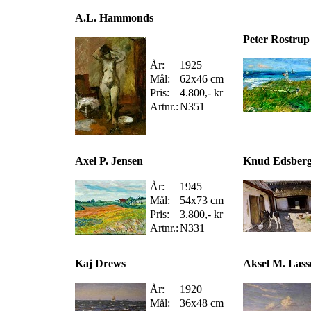
A.L. Hammonds
Peter Rostrup
År:
1925
Mål:
62x46 cm
Pris:
4.800,- kr
Artnr.:
N351
Axel P. Jensen
Knud Edsber
År:
1945
Mål:
54x73 cm
Pris:
3.800,- kr
Artnr.:
N331
Kaj Drews
Aksel M. Lass
År:
1920
Mål:
36x48 cm