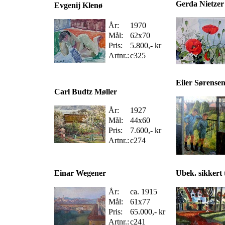
Gerda Nietzer
Evgenij Klenø
År:
1970
Mål:
62x70
Pris:
5.800,- kr
Artnr.:
c325
Eiler Sørense
Carl Budtz Møller
År:
1927
Mål:
44x60
Pris:
7.600,- kr
Artnr.:
c274
Einar Wegener
Ubek. sikkert 
År:
ca. 1915
Mål:
61x77
Pris:
65.000,- kr
Artnr.:
c241