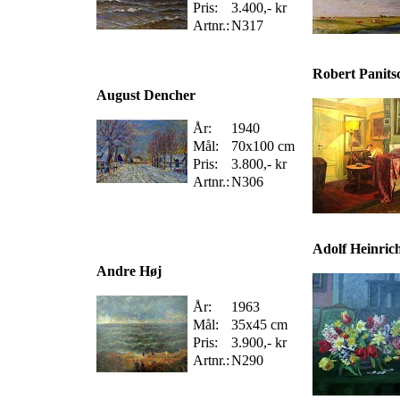
Pris:
3.400,- kr
Artnr.:
N317
Robert Panits
August Dencher
År:
1940
Mål:
70x100 cm
Pris:
3.800,- kr
Artnr.:
N306
Adolf Heinric
Andre Høj
År:
1963
Mål:
35x45 cm
Pris:
3.900,- kr
Artnr.:
N290