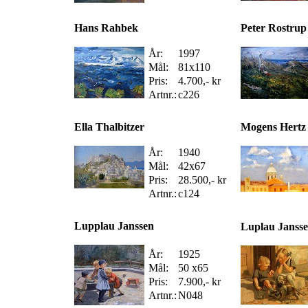
Hans Rahbek
Peter Rostrup
År:
1997
Mål:
81x110
Pris:
4.700,- kr
Artnr.:
c226
Ella Thalbitzer
Mogens Hertz
År:
1940
Mål:
42x67
Pris:
28.500,- kr
Artnr.:
c124
Lupplau Janssen
Luplau Janss
År:
1925
Mål:
50 x65
Pris:
7.900,- kr
Artnr.:
N048